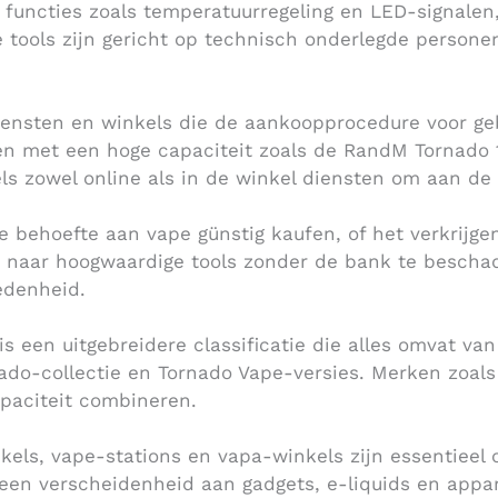
functies zoals temperatuurregeling en LED-signalen
 tools zijn gericht op technisch onderlegde persone
ensten en winkels die de aankoopprocedure voor geb
 met een hoge capaciteit zoals de RandM Tornado 1
els zowel online als in de winkel diensten om aan de
e behoefte aan vape günstig kaufen, of het verkrijg
n naar hoogwaardige tools zonder de bank te bescha
edenheid.
, is een uitgebreidere classificatie die alles omvat 
o-collectie en Tornado Vape-versies. Merken zoals 
apaciteit combineren.
nkels, vape-stations en vapa-winkels zijn essentieel
een verscheidenheid aan gadgets, e-liquids en appa