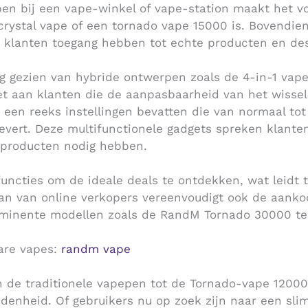
pen bij een vape-winkel of vape-station maakt het v
crystal vape of een tornado vape 15000 is. Bovendie
t klanten toegang hebben tot echte producten en de
g gezien van hybride ontwerpen zoals de 4-in-1 vape,
oet aan klanten die de aanpasbaarheid van het wisse
n een reeks instellingen bevatten die van normaal t
levert. Deze multifunctionele gadgets spreken klant
 producten nodig hebben.
functies om de ideale deals te ontdekken, wat leidt
aan van online verkopers vereenvoudigt ook de aanko
minente modellen zoals de RandM Tornado 30000 te
are vapes:
randm vape
n de traditionele vapepen tot de Tornado-vape 12000
edenheid. Of gebruikers nu op zoek zijn naar een sli