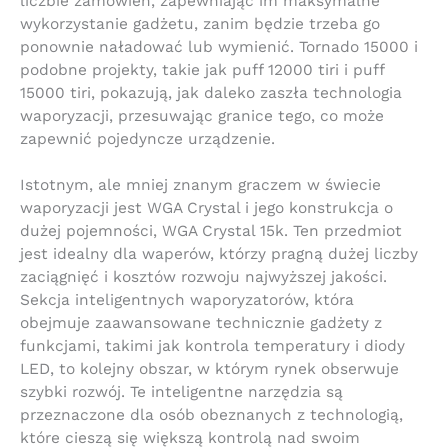
liczbie zamówień, zapewniając im maksymalne
wykorzystanie gadżetu, zanim będzie trzeba go
ponownie naładować lub wymienić. Tornado 15000 i
podobne projekty, takie jak puff 12000 tiri i puff
15000 tiri, pokazują, jak daleko zaszła technologia
waporyzacji, przesuwając granice tego, co może
zapewnić pojedyncze urządzenie.
Istotnym, ale mniej znanym graczem w świecie
waporyzacji jest WGA Crystal i jego konstrukcja o
dużej pojemności, WGA Crystal 15k. Ten przedmiot
jest idealny dla waperów, którzy pragną dużej liczby
zaciągnięć i kosztów rozwoju najwyższej jakości.
Sekcja inteligentnych waporyzatorów, która
obejmuje zaawansowane technicznie gadżety z
funkcjami, takimi jak kontrola temperatury i diody
LED, to kolejny obszar, w którym rynek obserwuje
szybki rozwój. Te inteligentne narzędzia są
przeznaczone dla osób obeznanych z technologią,
które cieszą się większą kontrolą nad swoim