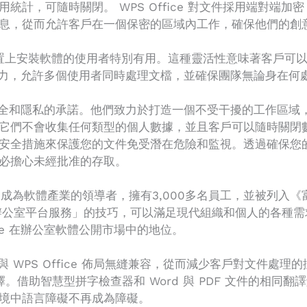
統計，可隨時關閉。 WPS Office 對文件採用端對端
息，從而允許客戶在一個保密的區域內工作，確保他們的創
裝置上安裝軟體的使用者特別有用。這種靈活性意味著客戶可
作能力，允許多個使用者同時處理文檔，並確保團隊無論身在何
對客戶安全和隱私的承諾。他們致力於打造一個不受干擾的工作區
它們不會收集任何類型的個人數據，並且客戶可以隨時關閉
全措施來保護您的文件免受潛在危險和監視。透過確保您的資訊始
必擔心未經批准的存取。
為軟體產業的領導者，擁有3,000多名員工，並被列入《富比士》
「辦公室平台服務」的技巧，可以滿足現代組織和個人的各種
fice 在辦公室軟體公開市場中的地位。
力於與 WPS Office 佈局無縫兼容，從而減少客戶對文
擇。借助智慧型拼字檢查器和 Word 與 PDF 文件的相同翻譯
境中語言障礙不再成為障礙。