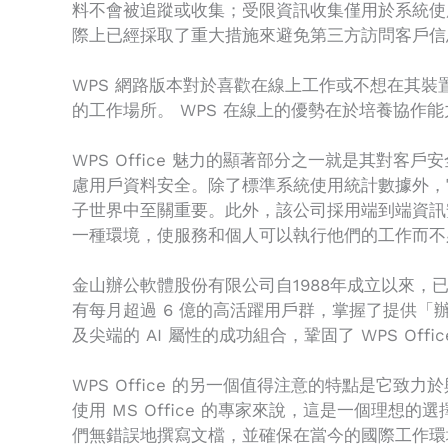
料不會被追蹤或收集；受限資訊收集僅用於系統使用
際上已經採取了重大措施來避免第三方訪問客戶信
WPS 網路版本對於喜歡在線上工作或不想在其
的工作場所。 WPS 在線上的優勢在於培養協
WPS Office 魅力的顯著部分之一就是其
慮用戶資料安全。除了標準系統使用統計數據外，
子世界中至關重要。此外，該公司採用端到端資訊安
一種環境，使服務和個人可以執行他們的工作而不
金山辦公軟體股份有限公司自1988年成立以來，已成
有每月超過 6 億的高活躍用戶群，掌握了提供
及尖端的 AI 屬性的成功組合，鞏固了 WPS Of
WPS Office 的另一個值得注意的特點是它致
使用 MS Office 的專家來說，這是一個理想的選
們無錯誤地撰寫文檔，並確保在當今的國際工作環