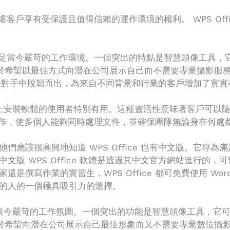
先考慮客戶享有受保護且值得信賴的運作環境的權利。 WPS O
能，以滿足當今嚴苛的工作環境。一個突出的特點是智慧頭像工具
設備對於希望以最佳方式向潛在公司展示自己而不需要專業攝影
 從競爭對手中脫穎而出，為來自不同背景和行業的客戶增加了實
置上安裝軟體的使用者特別有用。這種靈活性意味著客戶可以
了協作，使多個人能夠同時處理文件，並確保團隊無論身在何處
們應該很高興地知道 WPS Office 也有中文版。它專
文版 WPS Office 軟體是透過其中文官方網站進行的
作業的實習生，WPS Office 都可免費使用 Word、Ex
的人的一個極具吸引力的選擇。
性，以滿足當今嚴苛的工作氛圍。一個突出的功能是智慧頭像工具
工具對於希望向潛在公司展示自己最佳形象而又不需要專業數位