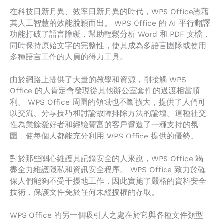
在科技日新月異、效率日新月異的時代，WPS Office憑藉
其人工智慧的效能脫穎而出。 WPS Office 的 AI 平行翻譯
功能打破了語言障礙，幫助輕鬆分析 Word 和 PDF 文檔，
同時保持原始文字的完整性，使其成為多語言團隊或使用
多種語言工作的人員的得力工具。
由於網路上提供了大量的教學和資源，剛接觸 WPS
Office 的人肯定會發現從其他辦公室套件的過渡相當順
利。 WPS Office 周圍的領域也不斷擴大，提供了人們可
以交流、分享技巧和討論故障排除方法的論壇。這種社交
性為業餘愛好者和經驗豐富的客戶營造了一種支持的氛
圍，使每個人都能充分利用 WPS Office 提供的優勢。
對於那些關心維護其記錄安全的人來說，WPS Office 竭
盡全力維護隱私和資訊安全程序。 WPS Office 致力於確
保人們能夠不受干擾地工作，因此實施了嚴格的資料安全
技術，保護文件免於任何未經授權的存取。
WPS Office 的另一個吸引人之處在於它與各種文件類型