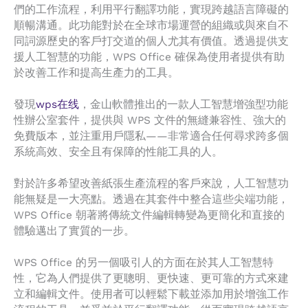
們的工作流程，利用平行翻譯功能，實現跨越語言障礙的
順暢溝通。此功能對於在全球市場運營的組織或與來自不
同詞源歷史的客戶打交道的個人尤其有價值。透過提供支
援人工智慧的功能，WPS Office 確保為使用者提供有助
於改善工作和提高生產力的工具。
發現
wps在线
，金山軟體推出的一款人工智慧增強型功能
性辦公室套件，提供與 WPS 文件的無縫兼容性、強大的
免費版本，並注重用戶隱私——非常適合任何尋求跨多個
系統高效、安全且有保障的性能工具的人。
對於許多希望改善紙張生產流程的客戶來說，人工智慧功
能無疑是一大亮點。透過在其套件中整合這些尖端功能，
WPS Office 朝著將傳統文件編輯轉變為更簡化和直接的
體驗邁出了實質的一步。
WPS Office 的另一個吸引人的方面在於其人工智慧特
性，它為人們提供了更聰明、更快速、更可靠的方式來建
立和編輯文件。使用者可以輕鬆下載並添加用於增強工作