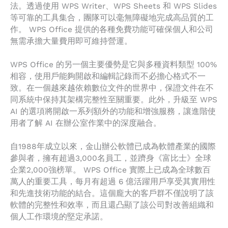
法。透過使用 WPS Writer、WPS Sheets 和 WPS Slides
等可靠的工具集合，團隊可以毫無障礙地完成高品質的工
作。 WPS Office 提供的各種免費功能可確保個人和公司
無需承擔大量費用即可維持營運。
WPS Office 的另一個主要優勢是它與多種資料類型 100%
相容，使用戶能夠開啟和編輯記錄而不必擔心格式不一
致。在一個越來越依賴數位文件的世界中，保證文件在不
同系統中保持其架構完整性至關重要。此外，升級至 WPS
AI 的選項將開啟一系列額外的功能和增強服務，讓進階使
用者了解 AI 在辦公室作業中的深度融合。
自1988年成立以來，金山辦公軟體已成為軟體產業的國際
參與者，擁有超過3,000名員工，並躋身《富比士》全球
企業2,000強榜單。 WPS Office 實際上已成為全球數百
萬人的重要工具，每月有超過 6 億活躍用戶享受其實用性
和先進技術功能的結合。這個龐大的客戶群不僅說明了該
軟體的完整性和效率，而且還凸顯了該公司對改善組織和
個人工作環境的堅定承諾。