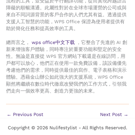
流程的工具，並受益於平行翻譯功能，從而實現跨越語言
障礙的順暢溝通。此屬性對於在全球市場運營的公司或與
來自不同詞源背景的客戶合作的人們尤其有益。透過提供
支援人工智慧的功能，WPS Office 保證為使用者提供有
助於簡化任務和提高效率的工具。
總而言之，
wps office中文下载
，它整合了先進的 AI 創
新來增強客戶體驗，同時專注於重要功能和堅定的安全
性。無論是直接從 WPS 官方網站下載還是在線訪問，用
戶都可以放心，他們正在使用一款免費設備，該設備優先
考慮他們的需求，同時提供最佳的寫作、電子表格和演示
體驗。憑藉金山辦公如此強大的支援系統，WPS Office
顯然將繼續在數位時代徹底改變我們的工作方式，引領我
們走向一個效率更高、創造力更強的未來。
←
Previous Post
Next Post
→
Copyright © 2026 Nulifestylist - All Rights Reserved.