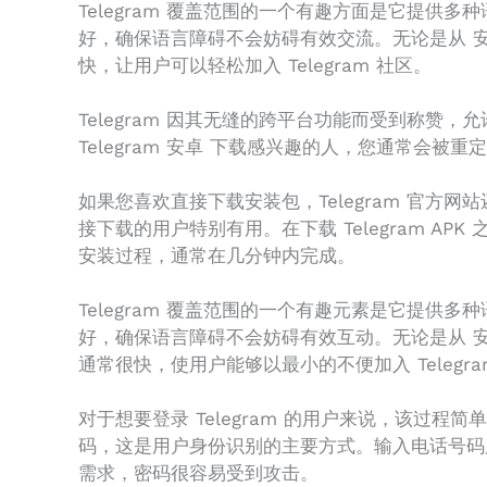
Telegram 覆盖范围的一个有趣方面是它提
好，确保语言障碍不会妨碍有效交流。无论是从 安卓 版 Go
快，让用户可以轻松加入 Telegram 社区。
Telegram 因其无缝的跨平台功能而受到称赞，允
Telegram 安卓 下载感兴趣的人，您通常会被重定
如果您喜欢直接下载安装包，Telegram 官方网站还提
接下载的用户特别有用。在下载 Telegram A
安装过程，通常在几分钟内完成。
Telegram 覆盖范围的一个有趣元素是它提
好，确保语言障碍不会妨碍有效互动。无论是从 安卓 版 Go
通常很快，使用户能够以最小的不便加入 Telegra
对于想要登录 Telegram 的用户来说，该过程
码，这是用户身份识别的主要方式。输入电话号码
需求，密码很容易受到攻击。