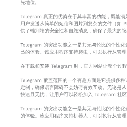
先地位。
Telegram 真正的优势在于其丰富的功能，既
用户发送从简单的短信和图片到复杂的文件（如 P
供了端到端的安全性和自毁消息，确保了最大的隐
Telegram 的突出功能之一是其无与伦比的
己的体验。该应用程序支持爬虫，可以执行从管理
在下载和安装 Telegram 时，官方网站让整个
Telegram 覆盖范围的一个有趣方面是它提
定制，确保语言障碍不会妨碍有效互动。无论是从 安卓 版 G
快速且无忧，让用户可以轻松加入 Telegram 社
Telegram 的突出功能之一是其无与伦比的
的体验。该应用程序支持机器人，可以执行从管理