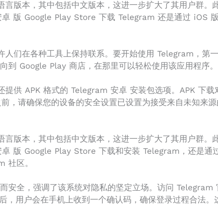
供多种语言版本，其中包括中文版本，这进一步扩大了其用户群
ogle Play Store 下载 Telegram 还是通过 iOS
许人们在各种工具上保持联系。要开始使用 Telegram，第一步
向到 Google Play 商店，在那里可以轻松使用该应用程序。
供 APK 格式的 Telegram 安卓 安装包选项。APK 下载
PK 之前，请确保您的设备的安全设置已设置为接受来自未知来
供多种语言版本，其中包括中文版本，这进一步扩大了其用户群
ogle Play Store 下载和安装 Telegram，还是通过
m 社区。
简单而安全，强调了该系统对隐私的坚定立场。访问 Telegr
后，用户会在手机上收到一个确认码，确保登录过程合法。