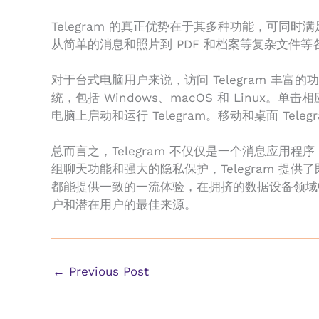
Telegram 的真正优势在于其多种功能，可同
从简单的消息和照片到 PDF 和档案等复杂文件等
对于台式电脑用户来说，访问 Telegram 丰富
统，包括 Windows、macOS 和 Lin
电脑上启动和运行 Telegram。移动和桌面 T
总而言之，Telegram 不仅仅是一个消息应
组聊天功能和强大的隐私保护，Telegram 提供
都能提供一致的一流体验，在拥挤的数据设备领域中
户和潜在用户的最佳来源。
←
Previous Post