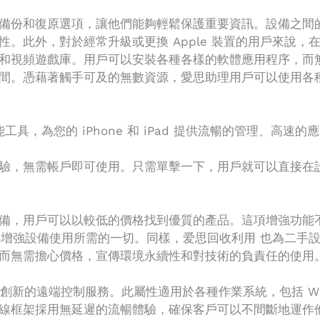
備份和復原選項，讓他們能夠輕鬆保護重要資訊。設備之間
。此外，對於經常升級或更換 Apple 裝置的用戶來說
和視頻遊戲庫。用戶可以安裝各種各樣的軟體應用程序，而
間。憑藉著觸手可及的無數資源，愛思助理用戶可以使用各
能工具，為您的 iPhone 和 iPad 提供流暢的管理、高
驗，無需帳戶即可使用。只需單擊一下，用戶就可以直接在
備，用戶可以以較低的價格找到優質的產品。這項增強功能
獲得增強設備使用所需的一切。同樣，爱思回收利用 也為二
而無需擔心價格，宣傳環境永續性和對技術的負責任的使用
新的遠端控制服務。此屬性適用於各種作業系統，包括 Window
線框架採用無延遲的流暢體驗，確保客戶可以不間斷地運作