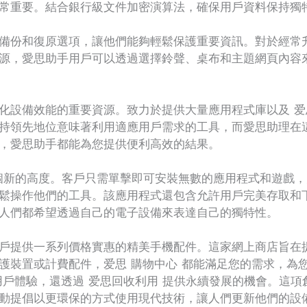
常重要。結合銀行級文件加密演算法，確保用戶資料保持獨
份和復原選項，讓他們能夠輕鬆保護重要資訊。對於經常升級
，愛思助手用戶可以透過選擇鈴聲、桌布和主題網頁內容來個
設備效能的重要資源。致力於提供大量應用程式庫以及 爱思
持領先地位意味著利用適應用戶需求的工具，而愛思助理在
，愛思助手都能為您提供便利高效的結果。
了一個新的高度。客戶只需單擊即可安裝無數的應用程式和遊戲
鬆操作他們的工具。該應用程式還包含允許用戶完美存取和
人們都希望透過自己的電子設備來表達自己的獨特性。
戶提供一系列價格實惠的精美手機配件。這家網上商店旨在
護裝置或計費配件，爱思 購物中心 都能滿足您的需求，為
用戶體驗，還透過 爱思回收利用 提供永續發展的機會。這
動提倡以更環保的方式使用現代技術，讓人們更新他們的設