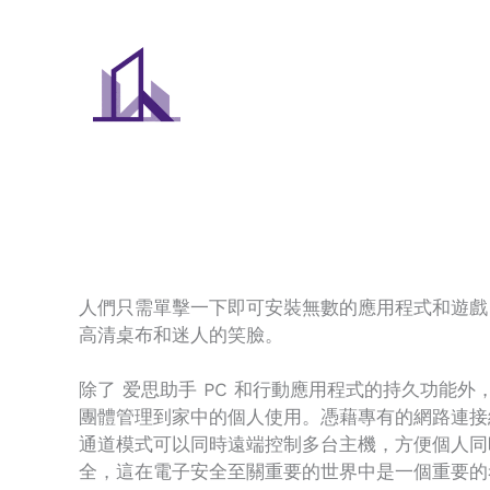
Skip
to
content
人們只需單擊一下即可安裝無數的應用程式和遊戲
高清桌布和迷人的笑臉。
除了 爱思助手 PC 和行動應用程式的持久功能
團體管理到家中的個人使用。憑藉專有的網路連接
通道模式可以同時遠端控制多台主機，方便個人同
全，這在電子安全至關重要的世界中是一個重要的