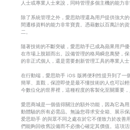
人士或專業人士來說，同時管理多個主機的能力非
除了系統管理之外，愛思助理還為用戶提供強大的備
間遷移資料的能力非常寶貴。憑藉數以百萬計的資源
二。
隨著技術的不斷突破，愛思助手已成為蘋果用戶優化
在市場上脫穎而出。設備管理的格局瞬息萬變，保
的非正式個人，還是需要創新管理工具的專業人士
在行動端，愛思助手 iOS 版將便利性提升到
簡單、直觀，保證即使是最不懂技術的人也可以輕
今數位化的世界裡，這種程度的客製化至關重要，
愛思商城是一個值得關注的額外功能，因為它為用
動體驗的所有必需品。無論您尋求安全箱、展示保
爱思助手 的與眾不同之處在於它不僅致力於改善
們能夠回收舊設備而不必擔心確定其價值。這項活