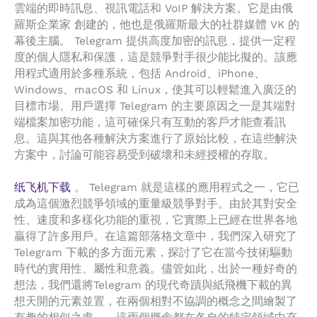
雲端的即時訊息、視訊電話和 VoIP 解決方案。它是由俄
羅斯企業家 創建的，他也是俄羅斯最大的社群媒體 VK 的
幕後主腦。 Telegram 提供高度加密的訊息，提供一定程
度的個人隱私和保護，這是競爭對手很少能比擬的。該應
用程式適用於多種系統，包括 Android、iPhone、
Windows、macOS 和 Linux，使其可以輕鬆進入廣泛的
目標市場。用戶選擇 Telegram 的主要原因之一是其端對
端檔案加密功能，這可確保只有互動的客戶才能查看訊
息。這與其他各種解決方案進行了原始比較，在這些解決
方案中，討論可能容易受到破壞和未經授權的存取。
纸飞机下载
。 Telegram 就是這樣的應用程式之一，它已
成為這個激烈競爭領域的重量級競爭對手。由於其對安全
性、速度和多樣化功能的重視，它實際上已經在世界各地
贏得了許多用戶。在這篇部落格文章中，我們深入研究了
Telegram 下載的多方面元素，探討了它在當今技術驅動
時代的實用性、屬性和意義。儘管如此，出於一種好奇的
想法，我們還將Telegram 的現代奇蹟與紙飛機下載的異
想天開的元素並置，在兩個相對不協調的概念之間繪製了