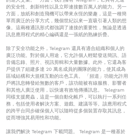
的迷人交集。一方面，我們擁有 Telegram，它具有先進
的安全性、創新特性以及立即連接數百萬人的能力。另一
方面，放紙和創造飛機可以帶來永恆的樂趣，這是一種簡
單而廣泛的分享方式，幾個世紀以來一直吸引著人類的想
像。這兩種通訊形式都強調了連接的重要性，無論是透過
訊息應用程式的精心編碼還是一張紙的熟練折疊。
除了安全功能之外，Telegram 還具有適合組織和個人的
廣泛功能。對於個人用途，它允許個人輕鬆發送簡訊、語
音備忘錄、照片、視訊剪輯和大量數據。此外，它還為客
戶提供了組建多達 20 萬名成員的團隊的能力，使其成為
區域結構和大規模互動的出色工具。 「頻道」功能允許用
戶將訊息轉發給無數的客戶，該功能被有線服務、影響者
和其他人廣泛使用，以快速有效地傳播訊息。 Telegram
同樣支援爬蟲，這是一個自動化帳戶，可以執行一系列任
務，包括使用者解決方案、遊戲、建議等等。該應用程式
的跨平台同步確保個人可以隨時從多個裝置存取其訊息，
從而增強其易用性和功能。
讓我們解決 Telegram 下載問題。 Telegram 是一種基於